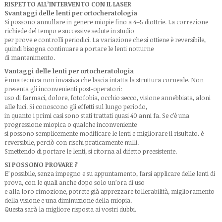
RISPETTO ALL’INTERVENTO CON IL LASER
Svantaggi delle lenti per ortocheratologia
Si possono annullare in genere miopie fino a 4–5 diottrie. La correzione
richiede del tempo e successive sedute in studio
per prove e controlli periodici. La variazione che si ottiene è reversibile,
quindi bisogna continuare a portare le lenti notturne
di mantenimento.
Vantaggi delle lenti per ortocheratologia
è una tecnica non invasiva che lascia intatta la struttura corneale. Non
presenta gli inconvenienti post-operatori:
uso di farmaci, dolore, fotofobia, occhio secco, visione annebbiata, aloni
alle luci. Si conoscono gli effetti sul lungo periodo,
in quanto i primi casi sono stati trattati quasi 40 anni fa. Se c’è una
progressione miopica o qualche inconveniente
si possono semplicemente modificare le lenti e migliorare il risultato. è
reversibile, perciò con rischi praticamente nulli.
Smettendo di portare le lenti, si ritorna al difetto preesistente.
SI POSSONO PROVARE ?
E’ possibile, senza impegno e su appuntamento, farsi applicare delle lenti di
prova, con le quali anche dopo solo un’ora di uso
e alla loro rimozione, potrete già apprezzare tollerabilità, miglioramento
della visione e una diminuzione della miopia.
Questa sarà la migliore risposta ai vostri dubbi.