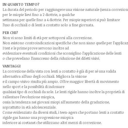
IN QUANTO TEMPO?
La durata del periodo per raggiungere una visione naturale (senza correzione
per le miopie lievi fino a 2 diottrie, a qualche
settimana per quelle fino a 4 diottrie. Per miopie superiori si può limitare
l’uso di occhiali o di lenti a contatto solo a fine giornata.
PER CHI?
Non vi sono limiti di età per sottoporsi alla correzione.
Non esistono controindicazioni specifiche che non siano quelle per l’applicazio
I test e le prime prove servono inoltre ad
evidenziare eventuali condizioni che sconsiglino l’applicazione delle lenti
o che prevedano l’insuccesso della riduzione dei difetti visivi.
VANTAGGI
La correzione della vista con lenti a contatto è già di per sé una valida
alternativa all’uso degli occhiali. Migliora la visione
e il campo visivo risulta più ampio. Offre maggior libertà di movimento
nello sport e la possibilità di indossare
qualsiasi tipo di occhiali da sole. Le lenti rigide hanno inoltre la proprietà di
rallentare l’evoluzione miopica,
ossia la tendenza nei giovani miopi all’aumento della gradazione,
soprattutto in età adolescenziale.
Come evidenziato da diversi studi, i teen-agers che portano lenti a contatto
rigide gas hanno una progressione miopica
inferiore ai coetanei che utilizzano altri mezzi di correzione.