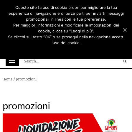
Questo sito fa uso di cookie propri per migliorare la tua
esperienza di navigazione e di terze parti per inviarti messaggi
promozionali in linea con le tue preferenze.
Per maggiori informazioni e modificare le impostazioni dei
cookie, clicca su "Leggi di più".
Se clicchi sul tasto “OK” o se prosegui nella navigazione accetti
l’uso dei cookie.
Ok
Rifiuta
Leggi di più
/
promozioni
Home
promozioni