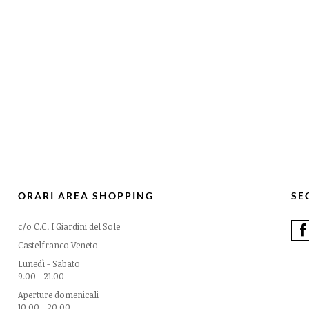
ORARI AREA SHOPPING
SE
c/o C.C. I Giardini del Sole
Castelfranco Veneto
Lunedì - Sabato
9.00 - 21.00
Aperture domenicali
10.00 - 20.00