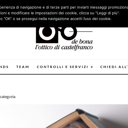
perienza di navigazione e di terze parti per inviarti messaggi promoziona
oni e modificare le impostazioni dei cookie, clicca su "Leggi di più".
sto “OK” o se prosegui nella navigazione accetti l’uso dei cookie.
NDS
TEAM
CONTROLLI E SERVIZI
CHIEDI ALL
categoria