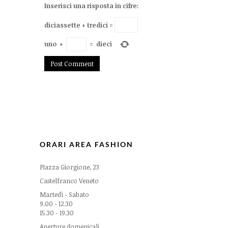
Inserisci una risposta in cifre:
diciassette + tredici =
uno
+
=
dieci
ORARI AREA FASHION
Piazza Giorgione, 23
Castelfranco Veneto
Martedì - Sabato
9.00 - 12.30
15.30 - 19.30
Aperture domenicali