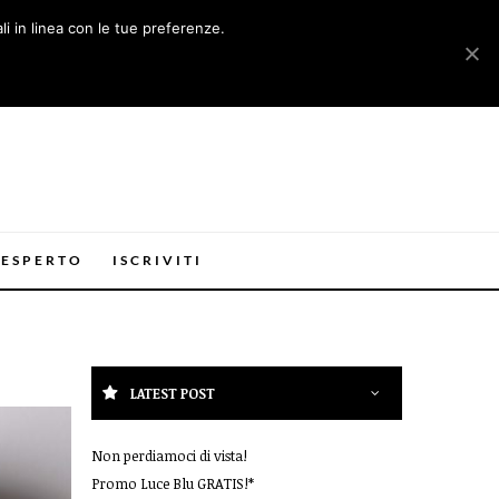
li in linea con le tue preferenze.
Ok
Rifiuta
Leggi di più
’ESPERTO
ISCRIVITI
LATEST POST
Non perdiamoci di vista!
Promo Luce Blu GRATIS!*