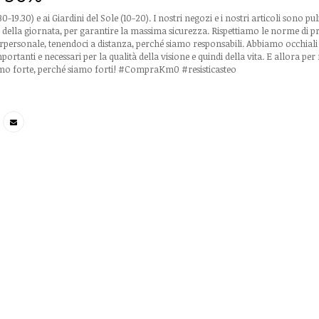
9.30) e ai Giardini del Sole (10-20). I nostri negozi e i nostri articoli sono puli
so della giornata, per garantire la massima sicurezza. Rispettiamo le norme di 
terpersonale, tenendoci a distanza, perché siamo responsabili. Abbiamo occhiali 
rtanti e necessari per la qualità della visione e quindi della vita. E allora per r
mo forte, perché siamo forti! #CompraKm0 #resisticasteo