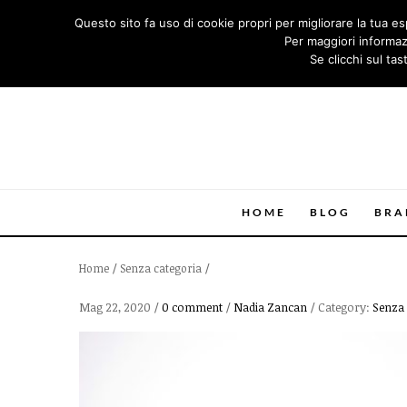
Questo sito fa uso di cookie propri per migliorare la tua es
Per maggiori informazi
Se clicchi sul ta
HOME
BLOG
BRA
/
/
Home
Senza categoria
Mag 22, 2020
/
0 comment
/
Nadia Zancan
/
Category:
Senza 